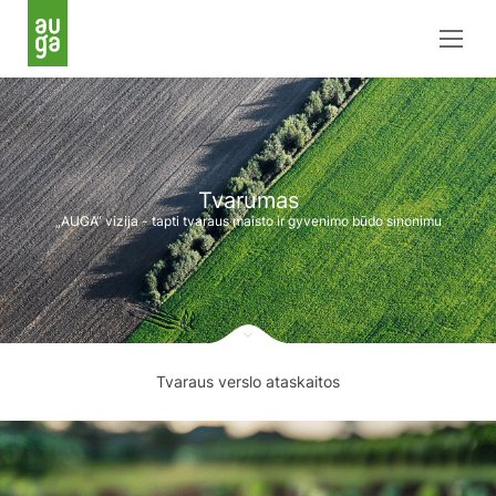
Tvarumas
„AUGA“ vizija - tapti tvaraus maisto ir gyvenimo būdo sinonimu
Tvaraus verslo ataskaitos