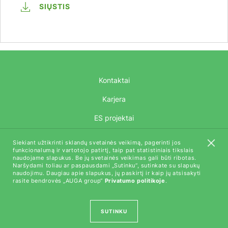
SIŲSTIS
Kontaktai
Karjera
ES projektai
AUGA Tech
Siekiant užtikrinti sklandų svetainės veikimą, pagerinti jos
funkcionalumą ir vartotojo patirtį, taip pat statistiniais tikslais
naudojame slapukus. Be jų svetainės veikimas gali būti ribotas.
Naršydami toliau ar paspausdami „Sutinku“, sutinkate su slapukų
naudojimu. Daugiau apie slapukus, jų paskirtį ir kaip jų atsisakyti
rasite bendrovės „AUGA group“
Privatumo politikoje
.
Visos teisės saugomos (C) AUGA, 2018
Privatumo politika
SUTINKU