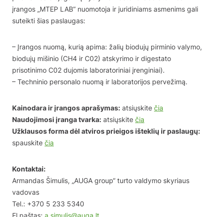
įrangos „MTEP LAB” nuomotoja ir juridiniams asmenims gali
suteikti šias paslaugas:
– Įrangos nuomą, kurią apima: žalių biodujų pirminio valymo,
biodujų mišinio (CH4 ir C02) atskyrimo ir digestato
prisotinimo C02 dujomis laboratoriniai įrenginiai).
– Techninio personalo nuomą ir laboratorijos pervežimą.
Kainodara ir įrangos aprašymas:
atsiųskite
čia
Naudojimosi įranga tvarka:
atsiųskite
čia
Užklausos forma dėl atviros prieigos išteklių ir paslaugų:
spauskite
čia
Kontaktai:
Armandas Šimulis, „AUGA group“ turto valdymo skyriaus
vadovas
Tel.: +370 5 233 5340
El.paštas:
a.simulis@auga.lt