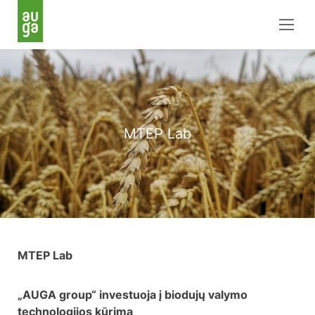
MTEP Lab
MTEP Lab
„AUGA group“ investuoja į biodujų valymo
technologijos kūrimą