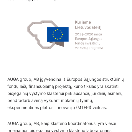
AUGA group, AB įgyvendina iš Europos Sąjungos struktūrinių
fondų lėšų finansuojamą projektą, kurio tikslas yra skatinti
biojėgainių vystymo klasteriui priklausančių juridinių asmenų
bendradarbiavimą vykdant mokslinių tyrimų,
eksperimentinės plėtros ir inovacijų (MTEPI) veiklas.
AUGA group, AB, kaip klasterio koordinatorius, yra viešai
prieinamos biojėgainių vystymo klasterio laboratorinės