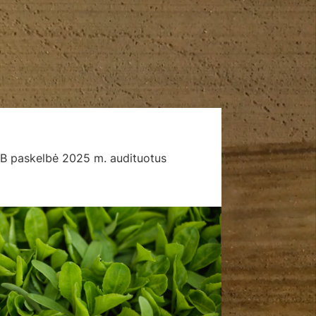
NAUJIENA
 paskelbė 2025 m. audituotus
Dėl „AUGA gr