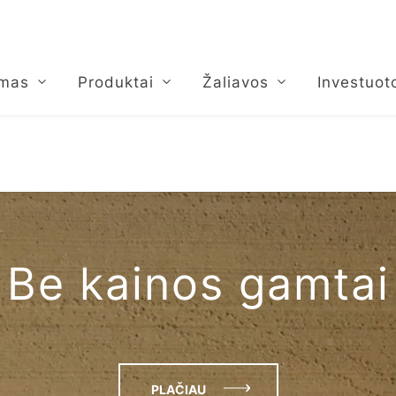
umas
Produktai
Žaliavos
Investuot
Be kainos gamtai
PLAČIAU