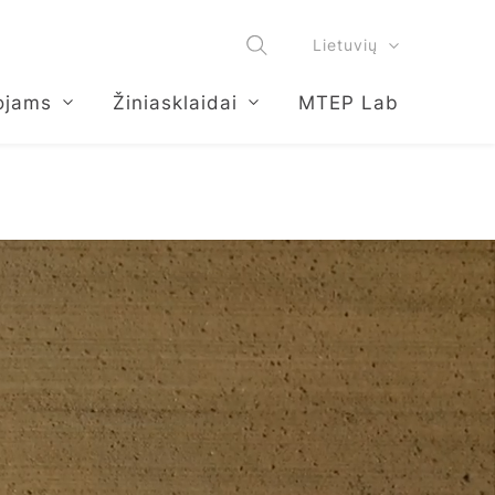
Lietuvių
ojams
Žiniasklaidai
MTEP Lab