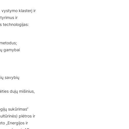
 vystymo klasterį ir
 tyrimus ir
s technologijas:
 metodus;
ujų gamybai
nių savybių
ties dujų mišinius,
gijų sukūrimas“
ltūrinės) plėtros ir
to „Energijos ir