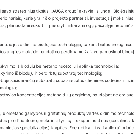
 savo strateginius tikslus, „AUGA group“ aktyviai įsijungė į Biojėgainių
erio nariais, kurie yra ir šio projekto partneriai, investuoja į mokslinius
rą, planuodami sukurti ir pasiūlyti rinkai analogų pasaulyje neturinčia
ntracijos didinimo biodujose technologiją, taikant biotechnologinius
rtos anglies dioksido naudojimo perdirbamų žaliavų paruošimui biod
kyrimo iš biodujų be metano nuostolių į aplinką technologiją;
yrimo iš biodujų ir perdirbtų substratų technologiją;
boje susidarančių substratų subalansuotos cheminės sudėties ir fizi
nologiją;
astovios koncentracijos metano dujų deginimo, naudojant ne oro sudė
ių biometano gamybos ir gretutinių produktų vertės didinimo technolo
ės prie Prioritetinių mokslinių tyrimų ir eksperimentinės (socialinės, ku
maniosios specializacijos) krypties „Energetika ir tvari aplinka“ priorite