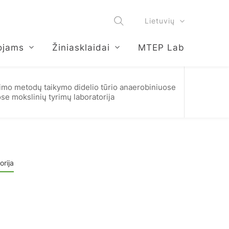
Lietuvių
ojams
Žiniasklaidai
MTEP Lab
imo metodų taikymo didelio tūrio anaerobiniuose
se mokslinių tyrimų laboratorija
orija