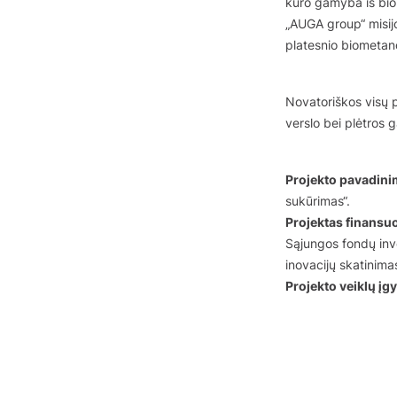
kuro gamyba iš biom
„AUGA group“ misijo
platesnio biometan
Novatoriškos visų 
verslo bei plėtros g
Projekto pavadini
sukūrimas“.
Projektas finans
Sąjungos fondų inve
inovacijų skatinima
Projekto veiklų į