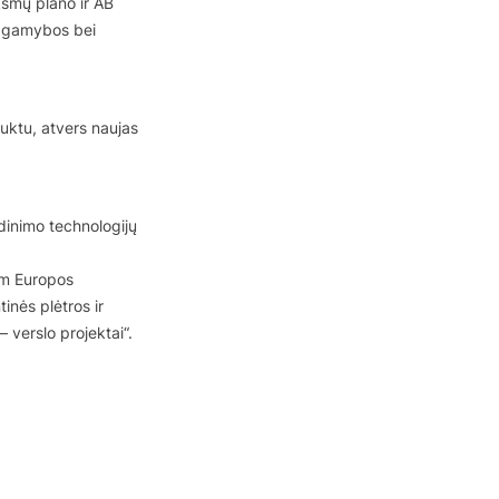
ksmų plano ir AB
jų gamybos bei
uktu, atvers naujas
dinimo technologijų
 m Europos
inės plėtros ir
 verslo projektai“.