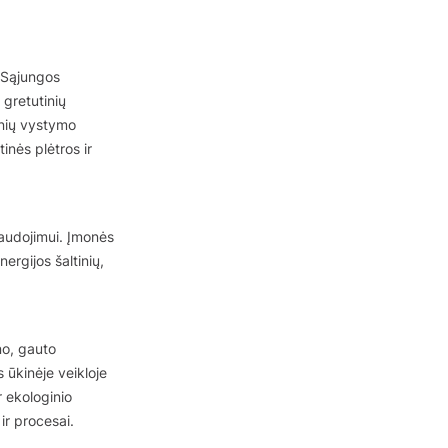
 Sąjungos
 gretutinių
inių vystymo
inės plėtros ir
naudojimui. Įmonės
ergijos šaltinių,
no, gauto
ūkinėje veikloje
r ekologinio
ir procesai.