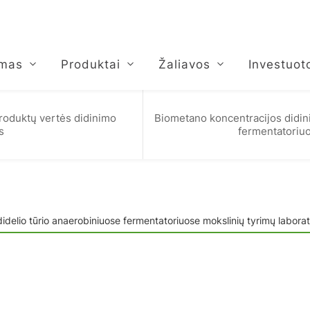
umas
Produktai
Žaliavos
Investuot
roduktų vertės didinimo
Biometano koncentracijos didin
s
fermentatoriuo
elio tūrio anaerobiniuose fermentatoriuose mokslinių tyrimų laborat