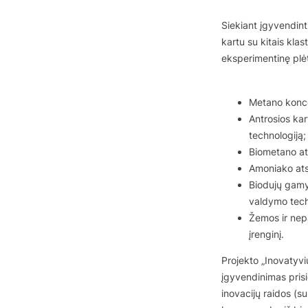
Siekiant įgyvendinti
kartu su kitais klast
eksperimentinę plėt
Metano konce
Antrosios ka
technologiją;
Biometano ats
Amoniako atsk
Biodujų gamy
valdymo tech
Žemos ir nep
įrenginį.
Projekto „Inovatyv
įgyvendinimas prisid
inovacijų raidos (su