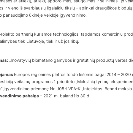
asės ar atliekų, atliekų apdorojimas, saugojimas ir šalinimas“, jo vei
s ir vieno iš svarbiausių ilgalaikių tikslų – aplinkai draugiškos biodu
o panaudojimo ūkinėje veikloje įgyvendinimo.
projekto partnerių kuriamos technologijos, tapdamos komerciniu prod
alimybes tiek Lietuvoje, tiek ir už jos ribų.
mas:
„Inovatyvių biometano gamybos ir gretutinių produktų vertės di
uojamas
Europos regioninės plėtros fondo lėšomis pagal 2014 – 2020
sticijų veiksmų programos 1 prioriteto „Mokslinių tyrimų, eksperiment
s“ įgyvendinimo priemonę Nr. J05-LVPA-K „Intelektas. Bendri mokslo –
gyvendinimo pabaiga
– 2021 m. balandžio 30 d.