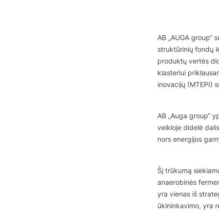
AB „AUGA group“ su
struktūrinių fondų 
produktų vertės did
klasteriui priklaus
inovacijų (MTEPI) s
AB „Auga group“ ypa
veikloje didelė dali
nors energijos gamyb
Šį trūkumą siekiama
anaerobinės fermen
yra vienas iš strate
ūkininkavimo, yra r