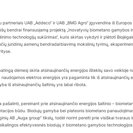
 partneriais UAB „Addeco“ ir UAB „BMG Agro“ įgyvendina iš Europos
lėšų bendrai finansuojamą projektą „Inovatyvių biometano gamybos ir
inimo technologijų sukūrimas“, kuris skirtas vykdyti ir plėtoti Biojėga
ančių juridinių asmenų bendradarbiavimą mokslinių tyrimų, eksperiment
rityse.
tingą dėmesį skiria atsinaujinančių energijos išteklių savo veikloje 
s naudojamos elektros energijos yra pagaminta tik iš atsinaujinančių en
a iš atsinaujinančių šaltinių yra labai ribota.
 pašalinti, pereinant prie atsinaujinančio energijos šaltinio – biometa
tacijos būdu. Biodujų gamyba bei platesnis biometano panaudojimas 
ginių AB „Auga group“ tikslų, todėl norint pereiti prie visiškai tvaraus i
eikalingos efektyvesnės biodujų ir biometano gamybos technologijos 