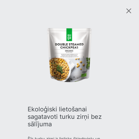
Ekoloģiski lietošanai
sagatavoti turku zirņi bez
sālījuma
Šīs turku zirņi ir lielisks šķiedrvielu un