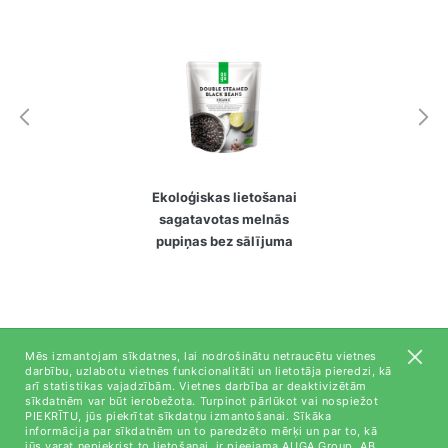
Ekoloģiskas lietošanai
sagatavotas melnās
pupiņas bez sālījuma
Mēs izmantojam sīkdatnes, lai nodrošinātu netraucētu vietnes
darbību, uzlabotu vietnes funkcionalitāti un lietotāja pieredzi, kā
arī statistikas vajadzībām. Vietnes darbība ar deaktivizētām
Par mums
sīkdatnēm var būt ierobežota. Turpinot pārlūkot vai nospiežot
PIEKRĪTU, jūs piekrītat sīkdatņu izmantošanai. Sīkāka
Kontaktinformācija
informācija par sīkdatnēm un to paredzēto mērķi un par to, kā
jūs varat nepiekrist to lietošanai, ir pieejama AUGA Group, AB