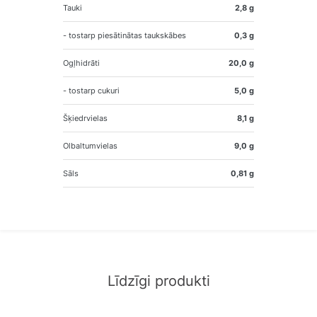
Tauki
2,8 g
- tostarp piesātinātas taukskābes
0,3 g
Ogļhidrāti
20,0 g
- tostarp cukuri
5,0 g
Šķiedrvielas
8,1 g
Olbaltumvielas
9,0 g
Sāls
0,81 g
Līdzīgi produkti