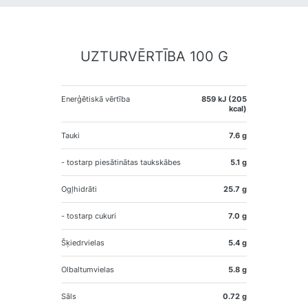
UZTURVĒRTĪBA 100 G
Enerģētiskā vērtība
859 kJ (205
kcal)
Tauki
7.6 g
- tostarp piesātinātas taukskābes
5.1 g
Ogļhidrāti
25.7 g
- tostarp cukuri
7.0 g
Šķiedrvielas
5.4 g
Olbaltumvielas
5.8 g
Sāls
0.72 g