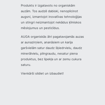
Produkts ir izgatavots no organiskām
auzām. Tos audzē dabiski, nenoplicinot
augsni, izmantojot inovatīvas tehnoloģijas
un stingri neizmantojot nekādus ķīmiskos
mēslojumus un pesticīdus.
AUGA organiskās ātri pagatavojamās auzas
ar aunazirņiem, ananāsiem un karija
garšvielām satur daudz šķiedrvielu, daudz
minerālvielu, pilngraudu, nesatur piena
produktus, bez lipekļa un ar zemu cukura
saturu.
Vienkārši sildiet un izbaudiet!