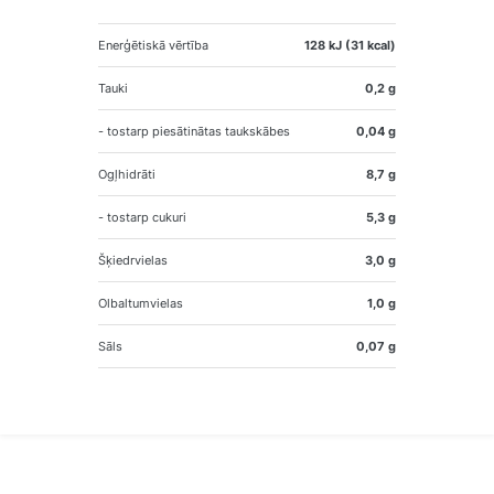
Enerģētiskā vērtība
128 kJ (31 kcal)
Tauki
0,2 g
- tostarp piesātinātas taukskābes
0,04 g
Ogļhidrāti
8,7 g
- tostarp cukuri
5,3 g
Šķiedrvielas
3,0 g
Olbaltumvielas
1,0 g
Sāls
0,07 g