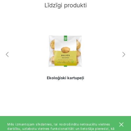
Līdzīgi produkti
Ekoloģiski kartupeļi
Mēs izmantojam sīkdatnes, lai nodrošinātu netraucētu vietnes
darbību, uzlabotu vietnes funkcionalitāti un lietotāja pieredzi, kā