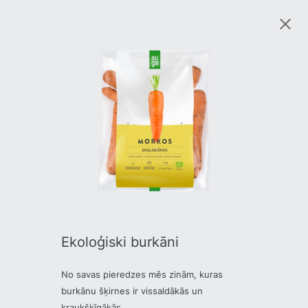
Ekoloģiski burkāni
No savas pieredzes mēs zinām, kuras
burkānu šķirnes ir vissaldākās un
kraukšķīgākās.