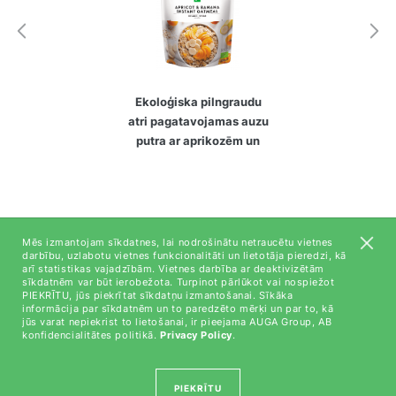
Ekoloģiska pilngraudu
atri pagatavojamas auzu
putra ar aprikozēm un
banāniem
Mēs izmantojam sīkdatnes, lai nodrošinātu netraucētu vietnes
darbību, uzlabotu vietnes funkcionalitāti un lietotāja pieredzi, kā
arī statistikas vajadzībām. Vietnes darbība ar deaktivizētām
Par mums
sīkdatnēm var būt ierobežota. Turpinot pārlūkot vai nospiežot
PIEKRĪTU, jūs piekrītat sīkdatņu izmantošanai. Sīkāka
Kontaktinformācija
informācija par sīkdatnēm un to paredzēto mērķi un par to, kā
jūs varat nepiekrist to lietošanai, ir pieejama AUGA Group, AB
konfidencialitātes politikā.
Privacy Policy
.
Investori
All right reserved (C) AUGA, 2018
PIEKRĪTU