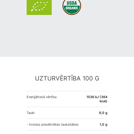
UZTURVĒRTĪBA 100 G
Enerģētiskā vērtība
1536 kJ (364
kcal)
Tauki
6,0 g
- tostarp piesātinātas taukskābes
1,0 g