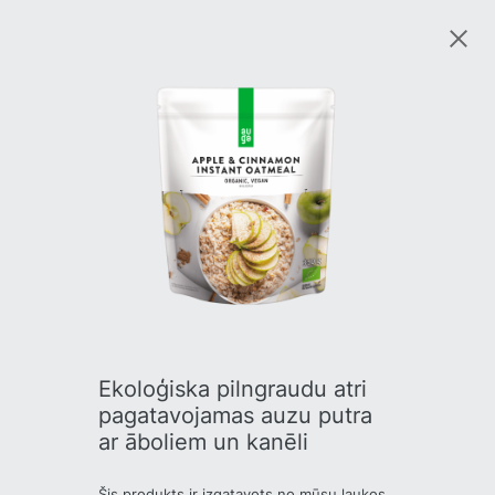
Ekoloģiska pilngraudu atri
pagatavojamas auzu putra
ar āboliem un kanēli
Šis produkts ir izgatavots no mūsu laukos