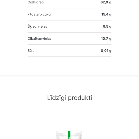
Ogļhidrāti
62,0 g
- tostarp cukuri
15,4 g
Šķiedrvielas
9,5 g
Olbaltumvielas
10,7 g
Sāls
0,01 g
Līdzīgi produkti