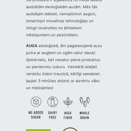
audzētām ekoloģiskām auzām. Mēs tās
audzējam dabiski, nenoplicinot augsni,
izmantojot inovatīvas tehnoloģijas un
stingri izvairoties no ķīmiskiem
mēslojumiem un pesticīdiem.
AUGA
ekoloģiskā, ātri pagatavojamā auzu
putra ar augļiem un ogām satur daudz
šķiedrvielu, bet nesatur piena produktus
un pievienotu cukuru. Vienkārši ielejiet
verdošu ūdeni trauciņā, kārtīgi samaisiet,
ļaujiet 3 minūtes atdzist ar aizvērtu vāku
un mielojieties!