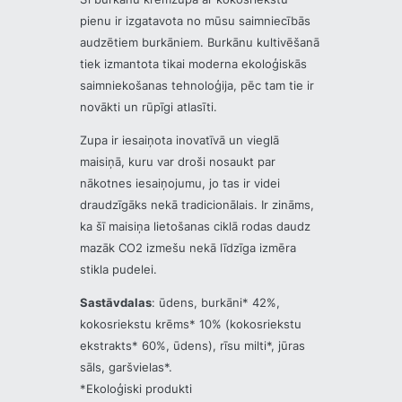
pienu ir izgatavota no mūsu saimniecībās
audzētiem burkāniem. Burkānu kultivēšanā
tiek izmantota tikai moderna ekoloģiskās
saimniekošanas tehnoloģija, pēc tam tie ir
novākti un rūpīgi atlasīti.
Zupa ir iesaiņota inovatīvā un vieglā
maisiņā, kuru var droši nosaukt par
nākotnes iesaiņojumu, jo tas ir videi
draudzīgāks nekā tradicionālais. Ir zināms,
ka šī maisiņa lietošanas ciklā rodas daudz
mazāk CO2 izmešu nekā līdzīga izmēra
stikla pudelei.
Sastāvdalas
: ūdens, burkāni* 42%,
kokosriekstu krēms* 10% (kokosriekstu
ekstrakts* 60%, ūdens), rīsu milti*, jūras
sāls, garšvielas*.
*Ekoloģiski produkti