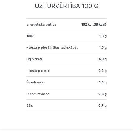
UZTURVĒRTĪBA 100 G
Enerģētiskā vērtība
162 kJ (38 kcal)
Tauki
1,8 g
- tostarp piesātinātas taukskābes
1,5 g
Ogļhidrāti
4,9 g
- tostarp cukuri
2,2 g
Šķiedrvielas
1,4 g
Olbaltumvielas
0,6 g
Sāls
0,7 g