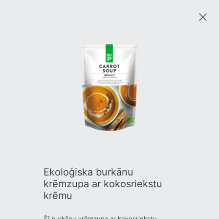
Ekoloģiska burkānu
krēmzupa ar kokosriekstu
krēmu
Šī burkānu krēmzupa ar kokosriekstu