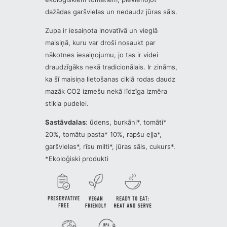
dažādas garšvielas un nedaudz jūras sāls.
Zupa ir iesaiņota inovatīvā un vieglā
maisiņā, kuru var droši nosaukt par
nākotnes iesaiņojumu, jo tas ir videi
draudzīgāks nekā tradicionālais. Ir zināms,
ka šī maisiņa lietošanas ciklā rodas daudz
mazāk CO2 izmešu nekā līdzīga izmēra
stikla pudelei.
Sastāvdalas
: ūdens, burkāni*, tomāti*
20%, tomātu pasta* 10%, rapšu eļļa*,
garšvielas*, rīsu milti*, jūras sāls, cukurs*.
*Ekoloģiski produkti