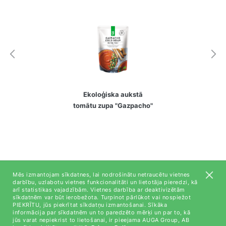
Ekoloģiska aukstā
tomātu zupa "Gazpacho"
Mēs izmantojam sīkdatnes, lai nodrošinātu netraucētu vietnes
darbību, uzlabotu vietnes funkcionalitāti un lietotāja pieredzi, kā
arī statistikas vajadzībām. Vietnes darbība ar deaktivizētām
Par mums
sīkdatnēm var būt ierobežota. Turpinot pārlūkot vai nospiežot
PIEKRĪTU, jūs piekrītat sīkdatņu izmantošanai. Sīkāka
Kontaktinformācija
informācija par sīkdatnēm un to paredzēto mērķi un par to, kā
jūs varat nepiekrist to lietošanai, ir pieejama AUGA Group, AB