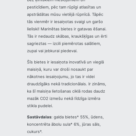
pesticīdiem, pēc tam rūpīgi atlasītas un
apstrādātas mūsu vietējā rūpnīcā. Tāpēc
tās vienmēr ir iesaiņotas svaigi un garšo
lieliski! Marinētas bietes ir gatavas ēšanai.
Tās ir nedaudz skābas, kraukšķīgas un ērti
sagrieztas — izcili piemērotas salātiem,
zupai vai jebkurai piedevai.
Šīs bietes ir iesaiņota inovatīvā un vieglā
maisiņā, kuru var droši nosaukt par
nākotnes iesaiņojumu, jo tas ir videi
draudzīgāks nekā tradicionālais. Ir zināms,
ka šī maisiņa lietošanas ciklā rodas daudz
mazāk CO2 izmešu nekā līdzīga izmēra
stikla pudelei.
Sastāvdalas
: galda bietes* 55%, ūdens,
koncentrēta ābolu sula* 6%, jūras sāls,
cukurs*.