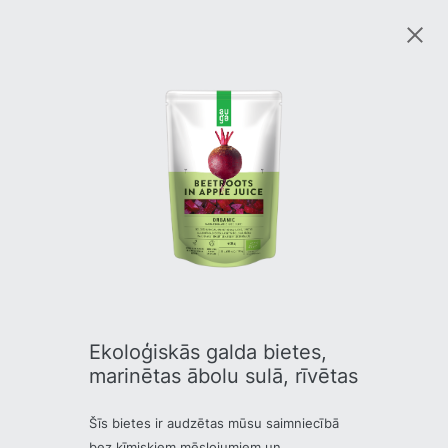
Ekoloģiskās galda bietes,
marinētas ābolu sulā, rīvētas
Šīs bietes ir audzētas mūsu saimniecībā
bez ķīmiskiem mēslojumiem un