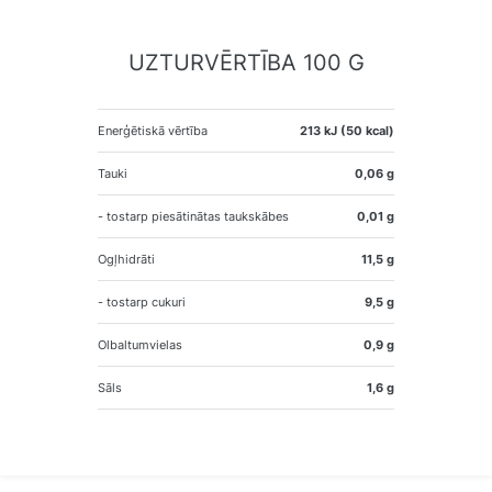
UZTURVĒRTĪBA 100 G
Enerģētiskā vērtība
213 kJ (50 kcal)
Tauki
0,06 g
- tostarp piesātinātas taukskābes
0,01 g
Ogļhidrāti
11,5 g
- tostarp cukuri
9,5 g
Olbaltumvielas
0,9 g
Sāls
1,6 g