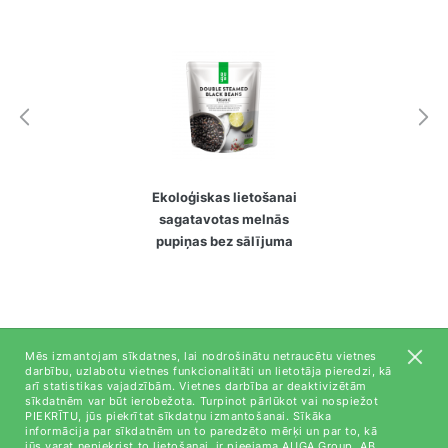
Ekoloģiskas lietošanai
sagatavotas melnās
pupiņas bez sālījuma
Mēs izmantojam sīkdatnes, lai nodrošinātu netraucētu vietnes
darbību, uzlabotu vietnes funkcionalitāti un lietotāja pieredzi, kā
arī statistikas vajadzībām. Vietnes darbība ar deaktivizētām
Par mums
sīkdatnēm var būt ierobežota. Turpinot pārlūkot vai nospiežot
PIEKRĪTU, jūs piekrītat sīkdatņu izmantošanai. Sīkāka
Kontaktinformācija
informācija par sīkdatnēm un to paredzēto mērķi un par to, kā
jūs varat nepiekrist to lietošanai, ir pieejama AUGA Group, AB