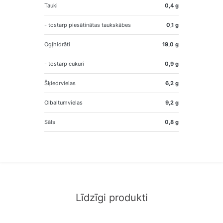
Tauki
0,4 g
- tostarp piesātinātas taukskābes
0,1 g
Ogļhidrāti
19,0 g
- tostarp cukuri
0,9 g
Šķiedrvielas
6,2 g
Olbaltumvielas
9,2 g
Sāls
0,8 g
Līdzīgi produkti