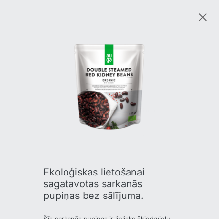
Ekoloģiskas lietošanai
sagatavotas sarkanās
pupiņas bez sālījuma.
Šīs sarkanās pupiņas ir lielisks šķiedrvielu