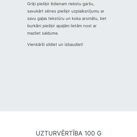
Griķi piešķir ēdienam riekstu garšu,
savukārt sēnes piešķir uzplaiksnījumu ar
savu gaļas tekstūru un koka aromātu, bet
burkāni piešķir apaļām lietām nost ar
mazliet salduma.
Vienkārši sildiet un izbaudiet!
UZTURVĒRTĪBA 100 G