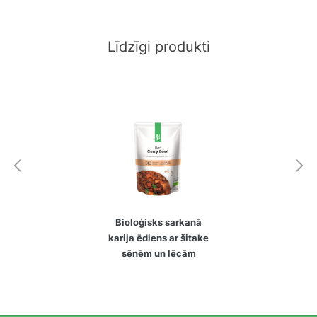
Līdzīgi produkti
Bioloģisks sarkanā
karija ēdiens ar šitake
sēnēm un lēcām