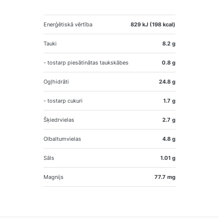
Enerģētiskā vērtība
829 kJ (198 kcal)
Tauki
8.2 g
- tostarp piesātinātas taukskābes
0.8 g
Ogļhidrāti
24.8 g
- tostarp cukuri
1.7 g
Šķiedrvielas
2.7 g
Olbaltumvielas
4.8 g
Sāls
1.01 g
Magnijs
77.7 mg