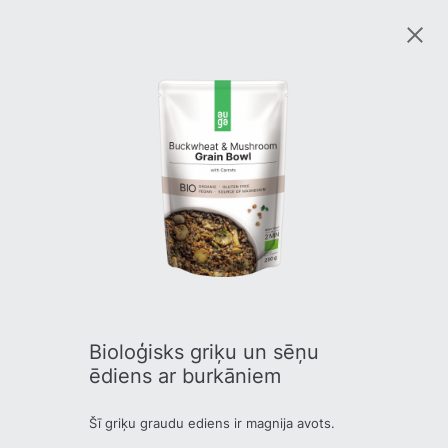
Bioloģisks griķu un sēņu
ēdiens ar burkāniem
Šī griķu graudu ediens ir magnija avots.