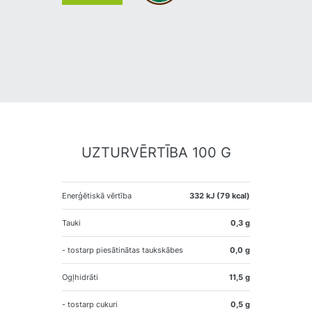
UZTURVĒRTĪBA 100 G
Enerģētiskā vērtība
332 kJ (79 kcal)
Tauki
0,3 g
- tostarp piesātinātas taukskābes
0,0 g
Ogļhidrāti
11,5 g
- tostarp cukuri
0,5 g