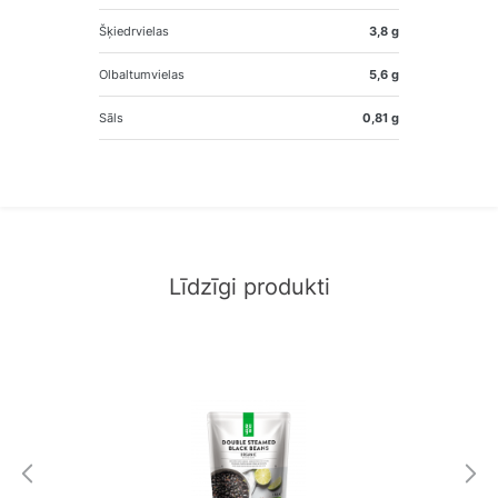
Šķiedrvielas
3,8 g
Olbaltumvielas
5,6 g
Sāls
0,81 g
Līdzīgi produkti