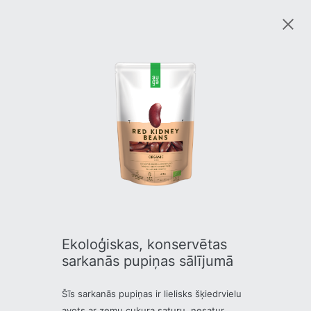
Ekoloģiskas, konservētas
sarkanās pupiņas sālījumā
Šīs sarkanās pupiņas ir lielisks šķiedrvielu
avots ar zemu cukura saturu, nesatur