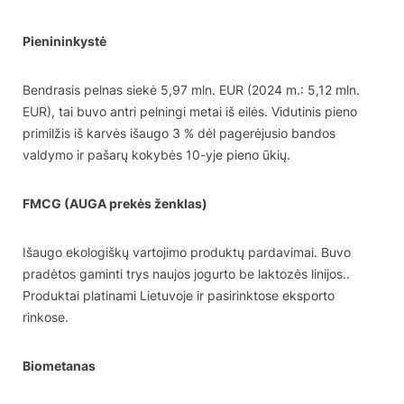
Pienininkystė
Bendrasis pelnas siekė 5,97 mln. EUR (2024 m.: 5,12 mln.
EUR), tai buvo antri pelningi metai iš eilės. Vidutinis pieno
primilžis iš karvės išaugo 3 % dėl pagerėjusio bandos
valdymo ir pašarų kokybės 10-yje pieno ūkių.
FMCG (AUGA prekės ženklas)
Išaugo ekologiškų vartojimo produktų pardavimai. Buvo
pradėtos gaminti trys naujos jogurto be laktozės linijos..
Produktai platinami Lietuvoje ir pasirinktose eksporto
rinkose.
Biometanas