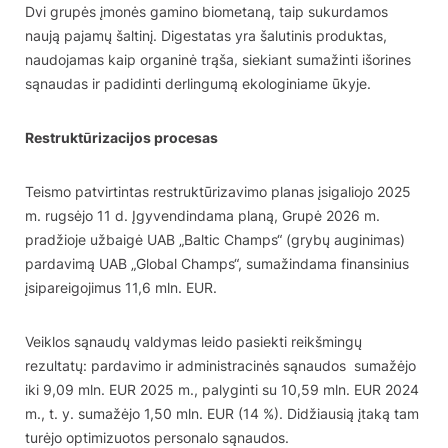
Dvi grupės įmonės gamino biometaną, taip sukurdamos
naują pajamų šaltinį. Digestatas yra šalutinis produktas,
naudojamas kaip organinė trąša, siekiant sumažinti išorines
sąnaudas ir padidinti derlingumą ekologiniame ūkyje.
Restruktūrizacijos procesas
Teismo patvirtintas restruktūrizavimo planas įsigaliojo 2025
m. rugsėjo 11 d. Įgyvendindama planą, Grupė 2026 m.
pradžioje užbaigė UAB „Baltic Champs“ (grybų auginimas)
pardavimą UAB „Global Champs“, sumažindama finansinius
įsipareigojimus 11,6 mln. EUR.
Veiklos sąnaudų valdymas leido pasiekti reikšmingų
rezultatų: pardavimo ir administracinės sąnaudos sumažėjo
iki 9,09 mln. EUR 2025 m., palyginti su 10,59 mln. EUR 2024
m., t. y. sumažėjo 1,50 mln. EUR (14 %). Didžiausią įtaką tam
turėjo optimizuotos personalo sąnaudos.