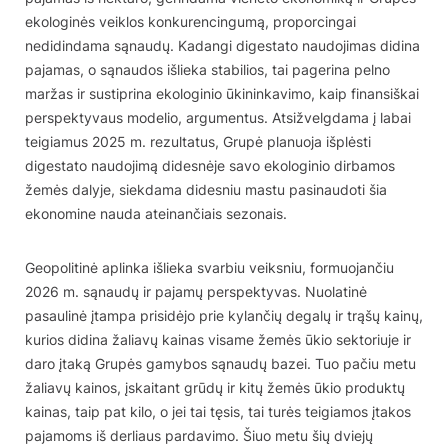
ekologinės veiklos konkurencingumą, proporcingai
nedidindama sąnaudų. Kadangi digestato naudojimas didina
pajamas, o sąnaudos išlieka stabilios, tai pagerina pelno
maržas ir sustiprina ekologinio ūkininkavimo, kaip finansiškai
perspektyvaus modelio, argumentus. Atsižvelgdama į labai
teigiamus 2025 m. rezultatus, Grupė planuoja išplėsti
digestato naudojimą didesnėje savo ekologinio dirbamos
žemės dalyje, siekdama didesniu mastu pasinaudoti šia
ekonomine nauda ateinančiais sezonais.
Geopolitinė aplinka išlieka svarbiu veiksniu, formuojančiu
2026 m. sąnaudų ir pajamų perspektyvas. Nuolatinė
pasaulinė įtampa prisidėjo prie kylančių degalų ir trąšų kainų,
kurios didina žaliavų kainas visame žemės ūkio sektoriuje ir
daro įtaką Grupės gamybos sąnaudų bazei. Tuo pačiu metu
žaliavų kainos, įskaitant grūdų ir kitų žemės ūkio produktų
kainas, taip pat kilo, o jei tai tęsis, tai turės teigiamos įtakos
pajamoms iš derliaus pardavimo. Šiuo metu šių dviejų