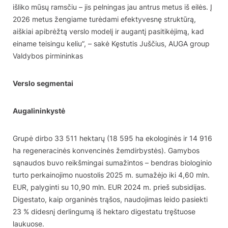
išliko mūsų ramsčiu – jis pelningas jau antrus metus iš eilės. Į
2026 metus žengiame turėdami efektyvesnę struktūrą,
aiškiai apibrėžtą verslo modelį ir augantį pasitikėjimą, kad
einame teisingu keliu”, – sakė Kęstutis Juščius, AUGA group
Valdybos pirmininkas
Verslo segmentai
Augalininkystė
Grupė dirbo 33 511 hektarų (18 595 ha ekologinės ir 14 916
ha regeneracinės konvencinės žemdirbystės). Gamybos
sąnaudos buvo reikšmingai sumažintos – bendras biologinio
turto perkainojimo nuostolis 2025 m. sumažėjo iki 4,60 mln.
EUR, palyginti su 10,90 mln. EUR 2024 m. prieš subsidijas.
Digestato, kaip organinės trąšos, naudojimas leido pasiekti
23 % didesnį derlingumą iš hektaro digestatu tręštuose
laukuose.