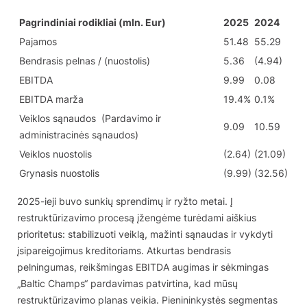
Pagrindiniai rodikliai (mln. Eur)
2025
2024
Pajamos
51.48
55.29
Bendrasis pelnas / (nuostolis)
5.36
(4.94)
EBITDA
9.99
0.08
EBITDA marža
19.4%
0.1%
Veiklos sąnaudos (Pardavimo ir
9.09
10.59
administracinės sąnaudos)
Veiklos nuostolis
(2.64)
(21.09)
Grynasis nuostolis
(9.99)
(32.56)
2025-ieji buvo sunkių sprendimų ir ryžto metai. Į
restruktūrizavimo procesą įžengėme turėdami aiškius
prioritetus: stabilizuoti veiklą, mažinti sąnaudas ir vykdyti
įsipareigojimus kreditoriams. Atkurtas bendrasis
pelningumas, reikšmingas EBITDA augimas ir sėkmingas
„Baltic Champs“ pardavimas patvirtina, kad mūsų
restruktūrizavimo planas veikia. Pienininkystės segmentas