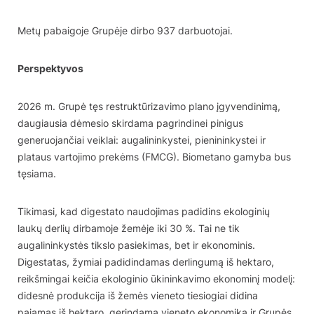
Metų pabaigoje Grupėje dirbo 937 darbuotojai.
Perspektyvos
2026 m. Grupė tęs restruktūrizavimo plano įgyvendinimą,
daugiausia dėmesio skirdama pagrindinei pinigus
generuojančiai veiklai: augalininkystei, pienininkystei ir
plataus vartojimo prekėms (FMCG). Biometano gamyba bus
tęsiama.
Tikimasi, kad digestato naudojimas padidins ekologinių
laukų derlių dirbamoje žemėje iki 30 %. Tai ne tik
augalininkystės tikslo pasiekimas, bet ir ekonominis.
Digestatas, žymiai padidindamas derlingumą iš hektaro,
reikšmingai keičia ekologinio ūkininkavimo ekonominį modelį:
didesnė produkcija iš žemės vieneto tiesiogiai didina
pajamas iš hektaro, gerindama vieneto ekonomiką ir Grupės