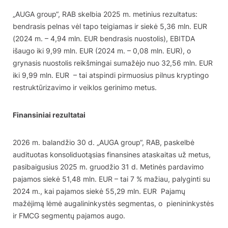
„AUGA group“, RAB skelbia 2025 m. metinius rezultatus:
bendrasis pelnas vėl tapo teigiamas ir siekė 5,36 mln. EUR
(2024 m. – 4,94 mln. EUR bendrasis nuostolis), EBITDA
išaugo iki 9,99 mln. EUR (2024 m. – 0,08 mln. EUR), o
grynasis nuostolis reikšmingai sumažėjo nuo 32,56 mln. EUR
iki 9,99 mln. EUR – tai atspindi pirmuosius pilnus kryptingo
restruktūrizavimo ir veiklos gerinimo metus.
Finansiniai rezultatai
2026 m. balandžio 30 d. „AUGA group“, RAB, paskelbė
audituotas konsoliduotąsias finansines ataskaitas už metus,
pasibaigusius 2025 m. gruodžio 31 d. Metinės pardavimo
pajamos siekė 51,48 mln. EUR – tai 7 % mažiau, palyginti su
2024 m., kai pajamos siekė 55,29 mln. EUR Pajamų
mažėjimą lėmė augalininkystės segmentas, o pienininkystės
ir FMCG segmentų pajamos augo.