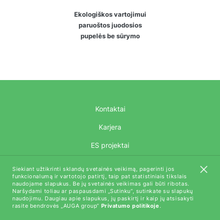
Ekologiškos vartojimui
paruoštos juodosios
pupelės be sūrymo
Kontaktai
Karjera
ES projektai
AUGA Tech
Siekiant užtikrinti sklandų svetainės veikimą, pagerinti jos
funkcionalumą ir vartotojo patirtį, taip pat statistiniais tikslais
naudojame slapukus. Be jų svetainės veikimas gali būti ribotas.
Naršydami toliau ar paspausdami „Sutinku“, sutinkate su slapukų
naudojimu. Daugiau apie slapukus, jų paskirtį ir kaip jų atsisakyti
rasite bendrovės „AUGA group“
Privatumo politikoje
.
Visos teisės saugomos (C) AUGA, 2018