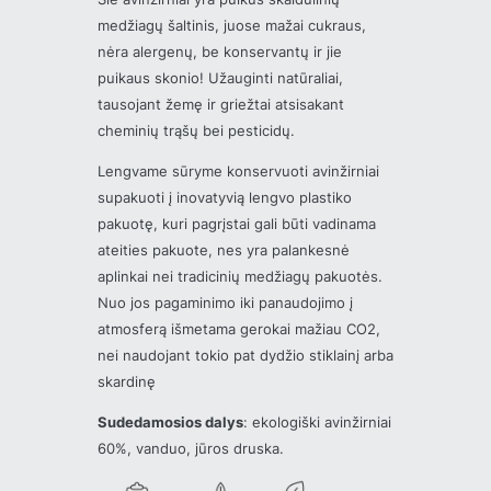
medžiagų šaltinis, juose mažai cukraus,
nėra alergenų, be konservantų ir jie
puikaus skonio! Užauginti natūraliai,
tausojant žemę ir griežtai atsisakant
cheminių trąšų bei pesticidų.
Lengvame sūryme konservuoti avinžirniai
supakuoti į inovatyvią lengvo plastiko
pakuotę, kuri pagrįstai gali būti vadinama
ateities pakuote, nes yra palankesnė
aplinkai nei tradicinių medžiagų pakuotės.
Nuo jos pagaminimo iki panaudojimo į
atmosferą išmetama gerokai mažiau CO2,
nei naudojant tokio pat dydžio stiklainį arba
skardinę
Sudedamosios dalys
: ekologiški avinžirniai
60%, vanduo, jūros druska.