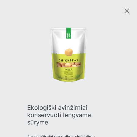
Ekologiški avinžirniai
konservuoti lengvame
sūryme
Šie avinžirniai yra puikus skaidulinių