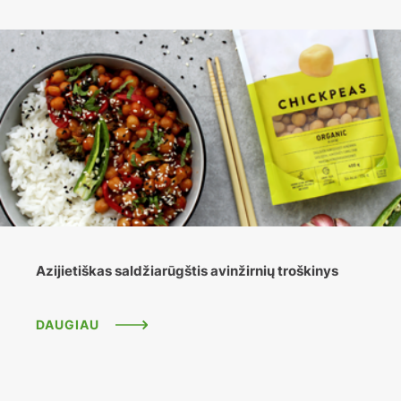
Azijietiškas saldžiarūgštis avinžirnių troškinys
DAUGIAU