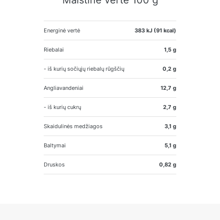
Maistinė vertė 100 g
Energinė vertė
383 kJ (91 kcal)
Riebalai
1,5 g
- iš kurių sočiųjų riebalų rūgščių
0,2 g
Angliavandeniai
12,7 g
- iš kurių cukrų
2,7 g
Skaidulinės medžiagos
3,1 g
Baltymai
5,1 g
Druskos
0,82 g