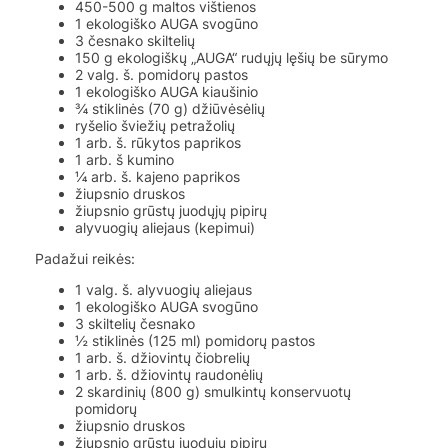
450-500 g maltos vištienos
1 ekologiško AUGA svogūno
3 česnako skiltelių
150 g ekologiškų „AUGA“ rudųjų lęšių be sūrymo
2 valg. š. pomidorų pastos
1 ekologiško AUGA kiaušinio
¾ stiklinės (70 g) džiūvėsėlių
ryšelio šviežių petražolių
1 arb. š. rūkytos paprikos
1 arb. š kumino
¼ arb. š. kajeno paprikos
žiupsnio druskos
žiupsnio grūstų juodųjų pipirų
alyvuogių aliejaus (kepimui)
Padažui reikės:
1 valg. š. alyvuogių aliejaus
1 ekologiško AUGA svogūno
3 skiltelių česnako
½ stiklinės (125 ml) pomidorų pastos
1 arb. š. džiovintų čiobrelių
1 arb. š. džiovintų raudonėlių
2 skardinių (800 g) smulkintų konservuotų
pomidorų
žiupsnio druskos
žiupsnio grūstų juodųjų pipirų