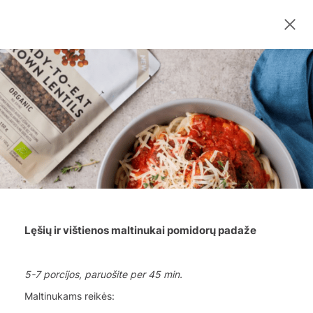
Lęšių ir vištienos maltinukai pomidorų padaže
5-7 porcijos, p
aruošite per 45 min.
Maltinukams reikės: