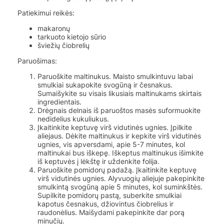
Patiekimui reikės:
makaronų
tarkuoto kietojo sūrio
šviežių čiobrelių
Paruošimas:
Paruoškite maltinukus. Maisto smulkintuvu labai
smulkiai sukapokite svogūną ir česnakus.
Sumaišykite su visais likusiais maltinukams skirtais
ingredientais.
Drėgnais delnais iš paruoštos masės suformuokite
nedidelius kukuliukus.
Įkaitinkite keptuvę virš vidutinės ugnies. Įpilkite
aliejaus. Dėkite maltinukus ir kepkite virš vidutinės
ugnies, vis apversdami, apie 5-7 minutes, kol
maltinukai bus iškepę. Iškeptus maltinukus išimkite
iš keptuvės į lėkštę ir uždenkite folija.
Paruoškite pomidorų padažą. Įkaitinkite keptuvę
virš vidutinės ugnies. Alyvuogių aliejuje pakepinkite
smulkintą svogūną apie 5 minutes, kol suminkštės.
Supilkite pomidorų pastą, suberkite smulkiai
kapotus česnakus, džiovintus čiobrelius ir
raudonėlius. Maišydami pakepinkite dar porą
minučių.