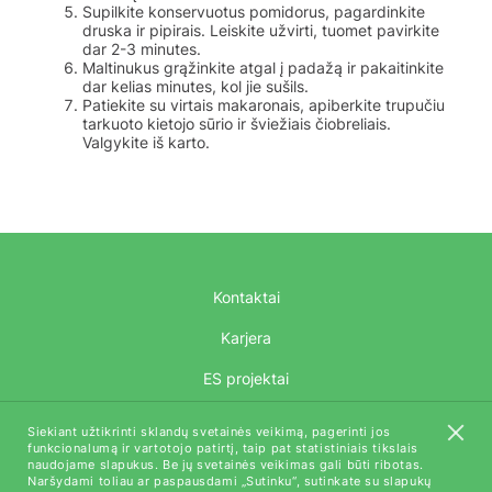
Supilkite konservuotus pomidorus, pagardinkite
druska ir pipirais. Leiskite užvirti, tuomet pavirkite
dar 2-3 minutes.
Maltinukus grąžinkite atgal į padažą ir pakaitinkite
dar kelias minutes, kol jie sušils.
Patiekite su virtais makaronais, apiberkite trupučiu
tarkuoto kietojo sūrio ir šviežiais čiobreliais.
Valgykite iš karto.
Kontaktai
Karjera
ES projektai
AUGA Tech
Siekiant užtikrinti sklandų svetainės veikimą, pagerinti jos
funkcionalumą ir vartotojo patirtį, taip pat statistiniais tikslais
naudojame slapukus. Be jų svetainės veikimas gali būti ribotas.
Naršydami toliau ar paspausdami „Sutinku“, sutinkate su slapukų