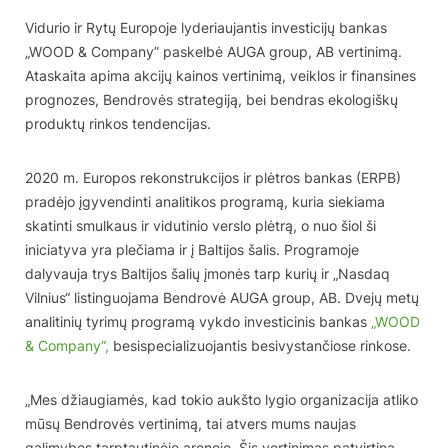
Vidurio ir Rytų Europoje lyderiaujantis investicijų bankas
„WOOD & Company” paskelbė AUGA group, AB vertinimą.
Ataskaita apima akcijų kainos vertinimą, veiklos ir finansines
prognozes, Bendrovės strategiją, bei bendras ekologiškų
produktų rinkos tendencijas.
2020 m. Europos rekonstrukcijos ir plėtros bankas (ERPB)
pradėjo įgyvendinti analitikos programą, kuria siekiama
skatinti smulkaus ir vidutinio verslo plėtrą, o nuo šiol ši
iniciatyva yra plečiama ir į Baltijos šalis. Programoje
dalyvauja trys Baltijos šalių įmonės tarp kurių ir „Nasdaq
Vilnius“ listinguojama Bendrovė AUGA group, AB. Dvejų metų
analitinių tyrimų programą vykdo investicinis bankas
„WOOD
& Company“,
besispecializuojantis besivystančiose rinkose.
„Mes džiaugiamės, kad tokio aukšto lygio organizacija atliko
mūsų Bendrovės vertinimą, tai atvers mums naujas
galimybes tarptautinėje arenoje. Šis vertinimas patvirtina,