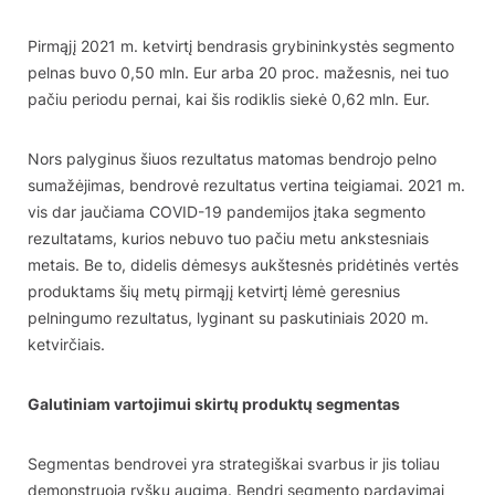
Pirmąjį 2021 m. ketvirtį bendrasis grybininkystės segmento
pelnas buvo 0,50 mln. Eur arba 20 proc. mažesnis, nei tuo
pačiu periodu pernai, kai šis rodiklis siekė 0,62 mln. Eur.
Nors palyginus šiuos rezultatus matomas bendrojo pelno
sumažėjimas, bendrovė rezultatus vertina teigiamai. 2021 m.
vis dar jaučiama COVID-19 pandemijos įtaka segmento
rezultatams, kurios nebuvo tuo pačiu metu ankstesniais
metais. Be to, didelis dėmesys aukštesnės pridėtinės vertės
produktams šių metų pirmąjį ketvirtį lėmė geresnius
pelningumo rezultatus, lyginant su paskutiniais 2020 m.
ketvirčiais.
Galutiniam vartojimui skirtų produktų segmentas
Segmentas bendrovei yra strategiškai svarbus ir jis toliau
demonstruoja ryškų augimą. Bendri segmento pardavimai