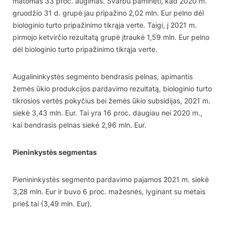
matomas 33 proc. augimas. Svarbu paminėti, kad 2020 m.
gruodžio 31 d. grupė jau pripažino 2,02 mln. Eur pelno dėl
biologinio turto pripažinimo tikrąja verte. Taigi, į 2021 m.
pirmojo ketvirčio rezultatą grupė įtraukė 1,59 mln. Eur pelno
dėl biologinio turto pripažinimo tikrąja verte.
Augalininkystės segmento bendrasis pelnas, apimantis
žemės ūkio produkcijos pardavimo rezultatą, biologinio turto
tikrosios vertės pokyčius bei žemės ūkio subsidijas, 2021 m.
siekė 3,43 mln. Eur. Tai yra 16 proc. daugiau nei 2020 m.,
kai bendrasis pelnas siekė 2,96 mln. Eur.
Pieninkystės segmentas
Pienininkystės segmento pardavimo pajamos 2021 m. siekė
3,28 mln. Eur ir buvo 6 proc. mažesnės, lyginant su metais
prieš tai (3,49 mln. Eur).