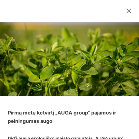
Pirmą metų ketvirtį „AUGA group“ pajamos ir
pelningumas augo
Didžiausia ekologiško maisto gamintoja „AUGA group“