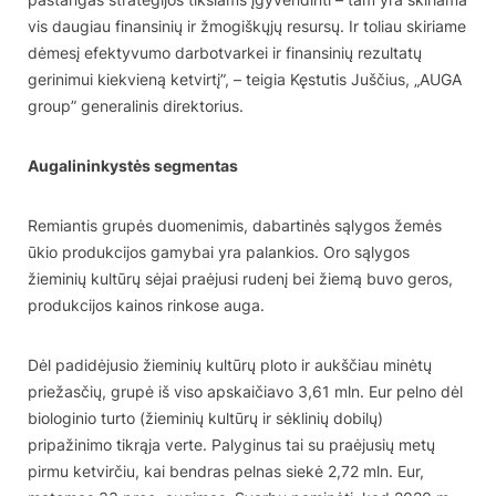
vis daugiau finansinių ir žmogiškųjų resursų. Ir toliau skiriame
dėmesį efektyvumo darbotvarkei ir finansinių rezultatų
gerinimui kiekvieną ketvirtį”, – teigia Kęstutis Juščius, „AUGA
group” generalinis direktorius.
Augalininkystės segmentas
Remiantis grupės duomenimis, dabartinės sąlygos žemės
ūkio produkcijos gamybai yra palankios. Oro sąlygos
žieminių kultūrų sėjai praėjusi rudenį bei žiemą buvo geros,
produkcijos kainos rinkose auga.
Dėl padidėjusio žieminių kultūrų ploto ir aukščiau minėtų
priežasčių, grupė iš viso apskaičiavo 3,61 mln. Eur pelno dėl
biologinio turto (žieminių kultūrų ir sėklinių dobilų)
pripažinimo tikrąja verte. Palyginus tai su praėjusių metų
pirmu ketvirčiu, kai bendras pelnas siekė 2,72 mln. Eur,