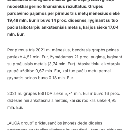
nuosekliai gerino finansinius rezultatus. Grupės
pardavimo pajamos per pirmus tris metų mėnesius siekė
19,48 mln. Eur ir buvo 14 proc. didesnės, lyginant su tuo
pačiu laikotarpiu ankstesniais metais, kai jos siekė 17,04
mln. Eur.
Per pirmus tris 2021 m. mėnesius, bendrasis grupės pelnas
pasiekė 4,51 mln. Eur, žymėdamas 21 proc. augimą, lyginant
su praėjusiais metais (3,74 mln. Eur). Ataskaitiniu laikotarpiu
grupė uždirbo 0,67 mln. Eur, kai tuo pačiu metu pernai
grynasis pelnas buvo 0,18 mln. Eur.
2021 m. grupės EBITDA siekė 5,74 mln. Eur ir buvo 16 proc.
didesnė nei ankstesniais metais, kai šis rodiklis siekė 4,95
mln. Eur.
„AUGA group” priklausančios įmonės deda dideles
pastangas strategijos tikslams įgyvendinti – tam yra skiriama