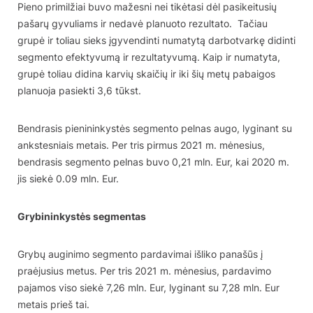
Pieno primilžiai buvo mažesni nei tikėtasi dėl pasikeitusių
pašarų gyvuliams ir nedavė planuoto rezultato. Tačiau
grupė ir toliau sieks įgyvendinti numatytą darbotvarkę didinti
segmento efektyvumą ir rezultatyvumą. Kaip ir numatyta,
grupė toliau didina karvių skaičių ir iki šių metų pabaigos
planuoja pasiekti 3,6 tūkst.
Bendrasis pienininkystės segmento pelnas augo, lyginant su
ankstesniais metais. Per tris pirmus 2021 m. mėnesius,
bendrasis segmento pelnas buvo 0,21 mln. Eur, kai 2020 m.
jis siekė 0.09 mln. Eur.
Grybininkystės segmentas
Grybų auginimo segmento pardavimai išliko panašūs į
praėjusius metus. Per tris 2021 m. mėnesius, pardavimo
pajamos viso siekė 7,26 mln. Eur, lyginant su 7,28 mln. Eur
metais prieš tai.