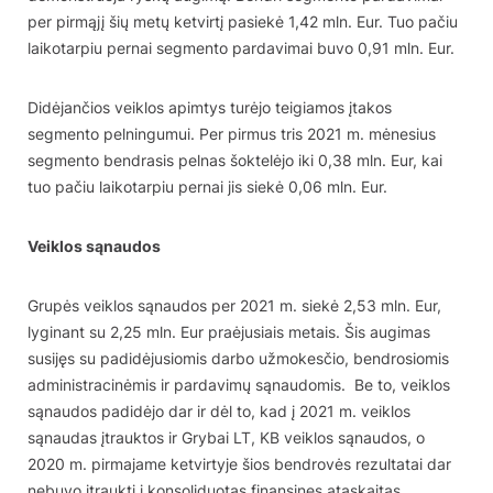
per pirmąjį šių metų ketvirtį pasiekė 1,42 mln. Eur. Tuo pačiu
laikotarpiu pernai segmento pardavimai buvo 0,91 mln. Eur.
Didėjančios veiklos apimtys turėjo teigiamos įtakos
segmento pelningumui. Per pirmus tris 2021 m. mėnesius
segmento bendrasis pelnas šoktelėjo iki 0,38 mln. Eur, kai
tuo pačiu laikotarpiu pernai jis siekė 0,06 mln. Eur.
Veiklos sąnaudos
Grupės veiklos sąnaudos per 2021 m. siekė 2,53 mln. Eur,
lyginant su 2,25 mln. Eur praėjusiais metais. Šis augimas
susijęs su padidėjusiomis darbo užmokesčio, bendrosiomis
administracinėmis ir pardavimų sąnaudomis. Be to, veiklos
sąnaudos padidėjo dar ir dėl to, kad į 2021 m. veiklos
sąnaudas įtrauktos ir Grybai LT, KB veiklos sąnaudos, o
2020 m. pirmajame ketvirtyje šios bendrovės rezultatai dar
nebuvo įtraukti į konsoliduotas finansines ataskaitas.