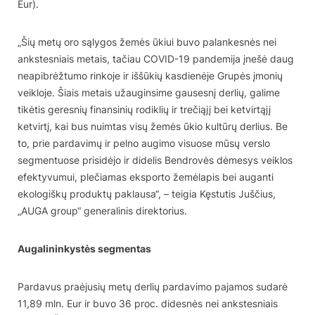
Eur).
„Šių metų oro sąlygos žemės ūkiui buvo palankesnės nei
ankstesniais metais, tačiau COVID-19 pandemija įnešė daug
neapibrėžtumo rinkoje ir iššūkių kasdienėje Grupės įmonių
veikloje. Šiais metais užauginsime gausesnį derlių, galime
tikėtis geresnių finansinių rodiklių ir trečiąjį bei ketvirtąjį
ketvirtį, kai bus nuimtas visų žemės ūkio kultūrų derlius. Be
to, prie pardavimų ir pelno augimo visuose mūsų verslo
segmentuose prisidėjo ir didelis Bendrovės dėmesys veiklos
efektyvumui, plečiamas eksporto žemėlapis bei auganti
ekologiškų produktų paklausa“, – teigia Kęstutis Juščius,
„AUGA group“ generalinis direktorius.
Augalininkystės segmentas
Pardavus praėjusių metų derlių pardavimo pajamos sudarė
11,89 mln. Eur ir buvo 36 proc. didesnės nei ankstesniais