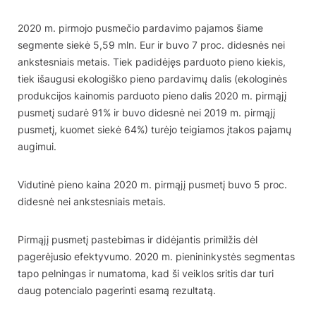
2020 m. pirmojo pusmečio pardavimo pajamos šiame
segmente siekė 5,59 mln. Eur ir buvo 7 proc. didesnės nei
ankstesniais metais. Tiek padidėjęs parduoto pieno kiekis,
tiek išaugusi ekologiško pieno pardavimų dalis (ekologinės
produkcijos kainomis parduoto pieno dalis 2020 m. pirmąjį
pusmetį sudarė 91% ir buvo didesnė nei 2019 m. pirmąjį
pusmetį, kuomet siekė 64%) turėjo teigiamos įtakos pajamų
augimui.
Vidutinė pieno kaina 2020 m. pirmąjį pusmetį buvo 5 proc.
didesnė nei ankstesniais metais.
Pirmąjį pusmetį pastebimas ir didėjantis primilžis dėl
pagerėjusio efektyvumo. 2020 m. pienininkystės segmentas
tapo pelningas ir numatoma, kad ši veiklos sritis dar turi
daug potencialo pagerinti esamą rezultatą.