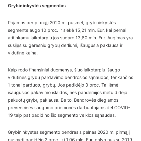
Grybininkystės segmentas
Pajamos per pirmąjį 2020 m. pusmetį grybininkystės
segmente augo 10 proc. ir siekė 15,21 mln. Eur, kai pernai
atitinkamu laikotarpiu jos sudarė 13,80 mln. Eur. Augimas yra
susijęs su geresniu grybų derliumi, išaugusia paklausa ir
vidutine kaina.
Kaip rodo finansiniai duomenys, šiuo laikotarpiu išaugo
vidutinės grybų pardavimo bendrosios sąnaudos, tenkančios
1 tonai parduotų grybų. Jos padidėjo 3 proc. Tai lėmė
išaugusios pakavimo išlaidos, nes pandemijos metu didėjo
pakuotų grybų paklausa. Be to, Bendrovės diegiamos
prevencinės saugumo priemonės darbuotojams dėl COVID-
19 taip pat padidino šio segmento veiklos sąnaudas.
Grybininkystės segmento bendrasis pelnas 2020 m. pirmąjį
pusmetį padidėjo 2 proc. iki 1,06 mln. Eur, palyginus su 2019