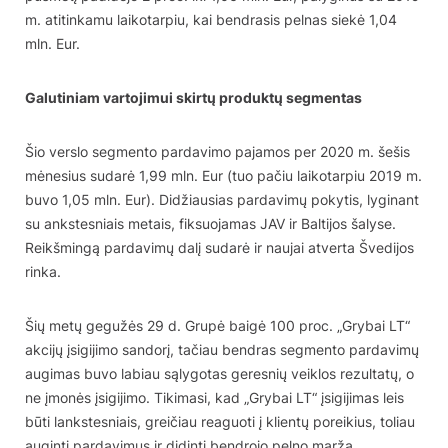
m. atitinkamu laikotarpiu, kai bendrasis pelnas siekė 1,04
mln. Eur.
Galutiniam vartojimui skirtų produktų segmentas
Šio verslo segmento pardavimo pajamos per 2020 m. šešis
mėnesius sudarė 1,99 mln. Eur (tuo pačiu laikotarpiu 2019 m.
buvo 1,05 mln. Eur). Didžiausias pardavimų pokytis, lyginant
su ankstesniais metais, fiksuojamas JAV ir Baltijos šalyse.
Reikšmingą pardavimų dalį sudarė ir naujai atverta Švedijos
rinka.
Šių metų gegužės 29 d. Grupė baigė 100 proc. „Grybai LT“
akcijų įsigijimo sandorį, tačiau bendras segmento pardavimų
augimas buvo labiau sąlygotas geresnių veiklos rezultatų, o
ne įmonės įsigijimo. Tikimasi, kad „Grybai LT“ įsigijimas leis
būti lankstesniais, greičiau reaguoti į klientų poreikius, toliau
auginti pardavimus ir didinti bendrojo pelno maržą.