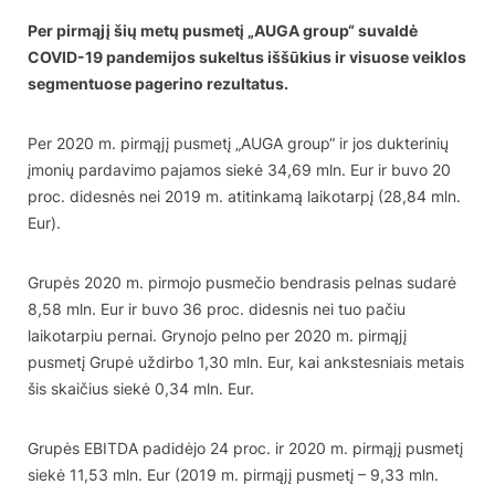
Per pirmąjį šių metų pusmetį „AUGA group“ suvaldė
COVID-19 pandemijos sukeltus iššūkius ir visuose veiklos
segmentuose pagerino rezultatus.
Per 2020 m. pirmąjį pusmetį „AUGA group“ ir jos dukterinių
įmonių pardavimo pajamos siekė 34,69 mln. Eur ir buvo 20
proc. didesnės nei 2019 m. atitinkamą laikotarpį (28,84 mln.
Eur).
Grupės 2020 m. pirmojo pusmečio bendrasis pelnas sudarė
8,58 mln. Eur ir buvo 36 proc. didesnis nei tuo pačiu
laikotarpiu pernai. Grynojo pelno per 2020 m. pirmąjį
pusmetį Grupė uždirbo 1,30 mln. Eur, kai ankstesniais metais
šis skaičius siekė 0,34 mln. Eur.
Grupės EBITDA padidėjo 24 proc. ir 2020 m. pirmąjį pusmetį
siekė 11,53 mln. Eur (2019 m. pirmąjį pusmetį – 9,33 mln.