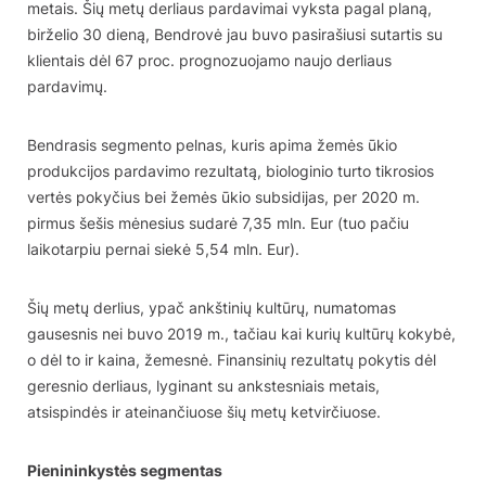
metais. Šių metų derliaus pardavimai vyksta pagal planą,
birželio 30 dieną, Bendrovė jau buvo pasirašiusi sutartis su
klientais dėl 67 proc. prognozuojamo naujo derliaus
pardavimų.
Bendrasis segmento pelnas, kuris apima žemės ūkio
produkcijos pardavimo rezultatą, biologinio turto tikrosios
vertės pokyčius bei žemės ūkio subsidijas, per 2020 m.
pirmus šešis mėnesius sudarė 7,35 mln. Eur (tuo pačiu
laikotarpiu pernai siekė 5,54 mln. Eur).
Šių metų derlius, ypač ankštinių kultūrų, numatomas
gausesnis nei buvo 2019 m., tačiau kai kurių kultūrų kokybė,
o dėl to ir kaina, žemesnė. Finansinių rezultatų pokytis dėl
geresnio derliaus, lyginant su ankstesniais metais,
atsispindės ir ateinančiuose šių metų ketvirčiuose.
Pienininkystės segmentas