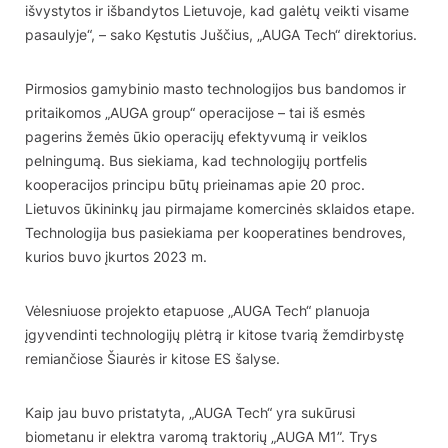
išvystytos ir išbandytos Lietuvoje, kad galėtų veikti visame
pasaulyje“, – sako Kęstutis Juščius, „AUGA Tech“ direktorius.
Pirmosios gamybinio masto technologijos bus bandomos ir
pritaikomos „AUGA group“ operacijose – tai iš esmės
pagerins žemės ūkio operacijų efektyvumą ir veiklos
pelningumą. Bus siekiama, kad technologijų portfelis
kooperacijos principu būtų prieinamas apie 20 proc.
Lietuvos ūkininkų jau pirmajame komercinės sklaidos etape.
Technologija bus pasiekiama per kooperatines bendroves,
kurios buvo įkurtos 2023 m.
Vėlesniuose projekto etapuose „AUGA Tech“ planuoja
įgyvendinti technologijų plėtrą ir kitose tvarią žemdirbystę
remiančiose Šiaurės ir kitose ES šalyse.
Kaip jau buvo pristatyta, „AUGA Tech“ yra sukūrusi
biometanu ir elektra varomą traktorių „AUGA M1”. Trys