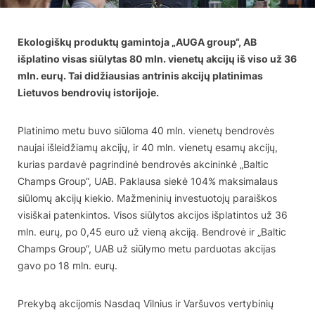
Ekologiškų produktų gamintoja „AUGA group“, AB
išplatino visas siūlytas 80 mln. vienetų akcijų iš viso už 36
mln. eurų. Tai didžiausias antrinis akcijų platinimas
Lietuvos bendrovių istorijoje.
Platinimo metu buvo siūloma 40 mln. vienetų bendrovės
naujai išleidžiamų akcijų, ir 40 mln. vienetų esamų akcijų,
kurias pardavė pagrindinė bendrovės akcininkė „Baltic
Champs Group“, UAB. Paklausa siekė 104% maksimalaus
siūlomų akcijų kiekio. Mažmeninių investuotojų paraiškos
visiškai patenkintos. Visos siūlytos akcijos išplatintos už 36
mln. eurų, po 0,45 euro už vieną akciją. Bendrovė ir „Baltic
Champs Group“, UAB už siūlymo metu parduotas akcijas
gavo po 18 mln. eurų.
Prekybą akcijomis Nasdaq Vilnius ir Varšuvos vertybinių