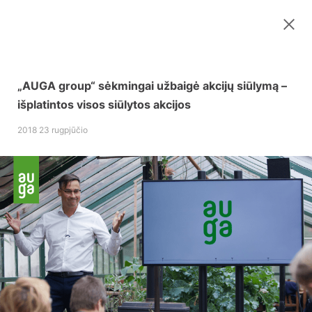
„AUGA group“ sėkmingai užbaigė akcijų siūlymą –
išplatintos visos siūlytos akcijos
2018 23 rugpjūčio