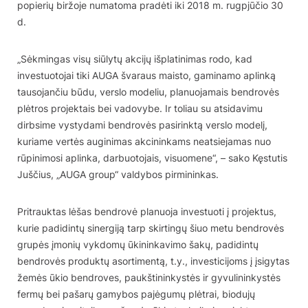
popierių biržoje numatoma pradėti iki 2018 m. rugpjūčio 30
d.
„Sėkmingas visų siūlytų akcijų išplatinimas rodo, kad
investuotojai tiki AUGA švaraus maisto, gaminamo aplinką
tausojančiu būdu, verslo modeliu, planuojamais bendrovės
plėtros projektais bei vadovybe. Ir toliau su atsidavimu
dirbsime vystydami bendrovės pasirinktą verslo modelį,
kuriame vertės auginimas akcininkams neatsiejamas nuo
rūpinimosi aplinka, darbuotojais, visuomene“, – sako Kęstutis
Juščius, „AUGA group“ valdybos pirmininkas.
Pritrauktas lėšas bendrovė planuoja investuoti į projektus,
kurie padidintų sinergiją tarp skirtingų šiuo metu bendrovės
grupės įmonių vykdomų ūkininkavimo šakų, padidintų
bendrovės produktų asortimentą, t.y., investicijoms į įsigytas
žemės ūkio bendroves, paukštininkystės ir gyvulininkystės
fermų bei pašarų gamybos pajėgumų plėtrai, biodujų