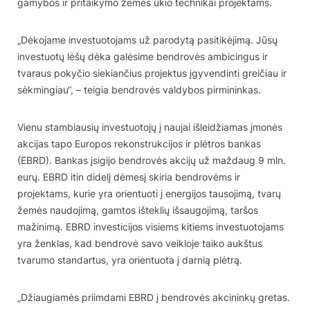
gamybos ir pritaikymo žemės ūkio technikai projektams.
„Dėkojame investuotojams už parodytą pasitikėjimą. Jūsų
investuotų lėšų dėka galėsime bendrovės ambicingus ir
tvaraus pokyčio siekiančius projektus įgyvendinti greičiau ir
sėkmingiau“, – teigia bendrovės valdybos pirmininkas.
Vienu stambiausių investuotojų į naujai išleidžiamas įmonės
akcijas tapo Europos rekonstrukcijos ir plėtros bankas
(EBRD). Bankas įsigijo bendrovės akcijų už maždaug 9 mln.
eurų. EBRD itin didelį dėmesį skiria bendrovėms ir
projektams, kurie yra orientuoti į energijos tausojimą, tvarų
žemės naudojimą, gamtos išteklių išsaugojimą, taršos
mažinimą. EBRD investicijos visiems kitiems investuotojams
yra ženklas, kad bendrovė savo veikloje taiko aukštus
tvarumo standartus, yra orientuota į darnią plėtrą.
„Džiaugiamės priimdami EBRD į bendrovės akcininkų gretas.