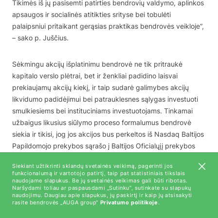
Tikimės iš jų pasisemti patirties bendrovių valdymo, aplinkos
apsaugos ir socialinės atitikties srityse bei tobulėti
palaipsniui pritaikant gerąsias praktikas bendrovės veikloje“,
– sako p. Juščius.
Sėkmingu akcijų išplatinimu bendrovė ne tik pritraukė
kapitalo verslo plėtrai, bet ir ženkliai padidino laisvai
prekiaujamų akcijų kiekį, ir taip sudarė galimybes akcijų
likvidumo padidėjimui bei patrauklesnes sąlygas investuoti
smulkiesiems bei instituciniams investuotojams. Tinkamai
užbaigus likusius siūlymo proceso formalumus bendrovė
siekia ir tikisi, jog jos akcijos bus perkeltos iš Nasdaq Baltijos
Papildomojo prekybos sąrašo į Baltijos Oficialųjį prekybos
sąrašą.
Siekiant užtikrinti sklandų svetainės veikimą, pagerinti jos
funkcionalumą ir vartotojo patirtį, taip pat statistiniais tikslais
naudojame slapukus. Be jų svetainės veikimas gali būti ribotas.
Bendrovės finansiniu patarėju vykdant akcijų platinimo
Naršydami toliau ar paspausdami „Sutinku“, sutinkate su slapukų
procesą buvo Estijoje registruotas bankas AS LHV Pank, o
naudojimu. Daugiau apie slapukus, jų paskirtį ir kaip jų atsisakyti
rasite bendrovės „AUGA group“
Privatumo politikoje
.
teisiniais patarėjais – TGS Baltic.