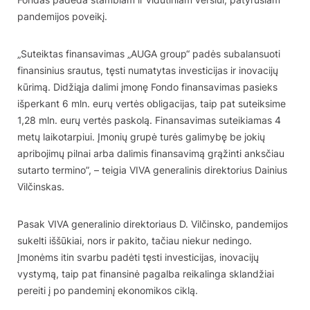
pandemijos poveikį.
„Suteiktas finansavimas „AUGA group“ padės subalansuoti
finansinius srautus, tęsti numatytas investicijas ir inovacijų
kūrimą. Didžiąja dalimi įmonę Fondo finansavimas pasieks
išperkant 6 mln. eurų vertės obligacijas, taip pat suteiksime
1,28 mln. eurų vertės paskolą. Finansavimas suteikiamas 4
metų laikotarpiui. Įmonių grupė turės galimybę be jokių
apribojimų pilnai arba dalimis finansavimą grąžinti anksčiau
sutarto termino”, – teigia VIVA generalinis direktorius Dainius
Vilčinskas.
Pasak VIVA generalinio direktoriaus D. Vilčinsko, pandemijos
sukelti iššūkiai, nors ir pakito, tačiau niekur nedingo.
Įmonėms itin svarbu padėti tęsti investicijas, inovacijų
vystymą, taip pat finansinė pagalba reikalinga sklandžiai
pereiti į po pandeminį ekonomikos ciklą.