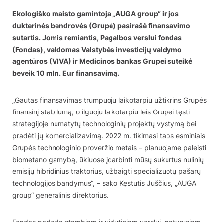
Ekologiško maisto gamintoja „AUGA group“ ir jos
dukterinės bendrovės (Grupė) pasirašė finansavimo
sutartis. Jomis remiantis, Pagalbos verslui fondas
(Fondas), valdomas Valstybės investicijų valdymo
agentūros (VIVA) ir Medicinos bankas Grupei suteikė
beveik 10 mln. Eur finansavimą.
„Gautas finansavimas trumpuoju laikotarpiu užtikrins Grupės
finansinį stabilumą, o ilguoju laikotarpiu leis Grupei tęsti
strategijoje numatytų technologinių projektų vystymą bei
pradėti jų komercializavimą. 2022 m. tikimasi taps esminiais
Grupės technologinio proveržio metais – planuojame paleisti
biometano gamybą, ūkiuose įdarbinti mūsų sukurtus nulinių
emisijų hibridinius traktorius, užbaigti specializuotų pašarų
technologijos bandymus“, – sako Kęstutis Juščius, „AUGA
group“ generalinis direktorius.
Fondas padeda stambiam ir vidutiniam verslui, patyrusiam