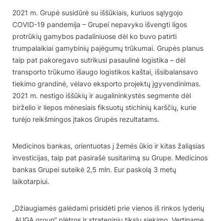
2021 m. Grupė susidūrė su iššūkiais, kuriuos sąlygojo
COVID-19 pandemija – Grupei nepavyko išvengti ligos
protrūkių gamybos padaliniuose dėl ko buvo patirti
trumpalaikiai gamybinių pajėgumų trūkumai. Grupės planus
taip pat pakoregavo sutrikusi pasaulinė logistika – dėl
transporto trūkumo išaugo logistikos kaštai, išsibalansavo
tiekimo grandinė, vėlavo eksporto projektų įgyvendinimas.
2021 m. nestigo iššūkių ir augalininkystės segmente dėl
birželio ir liepos mėnesiais fiksuotų stichinių karščių, kurie
turėjo reikšmingos įtakos Grupės rezultatams.
Medicinos bankas, orientuotas į žemės ūkio ir kitas žaliąsias
investicijas, taip pat pasirašė susitarimą su Grupe. Medicinos
bankas Grupei suteikė 2,5 mln. Eur paskolą 3 metų
laikotarpiui.
„Džiaugiamės galėdami prisidėti prie vienos iš rinkos lyderių
„AUGA group“ plėtros ir strateginių tikslų siekimo. Vertiname