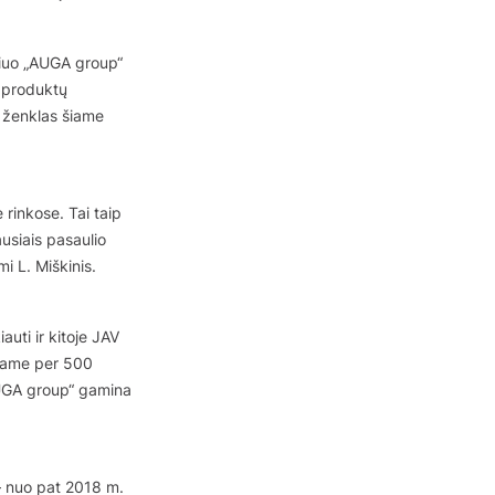
uriuo „AUGA group“
ų produktų
s ženklas šiame
 rinkose. Tai taip
usiais pasaulio
i L. Miškinis.
uti ir kitoje JAV
čiame per 500
AUGA group“ gamina
 nuo pat 2018 m.