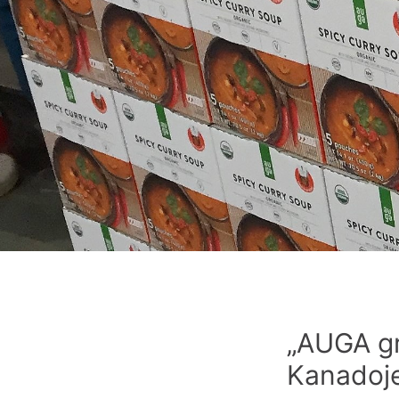
„AUGA gro
Kanadoj