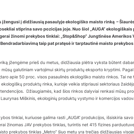
 įžengusi į didžiausią pasaulyje ekologiško maisto rinką – Šiaur
uosekliai stiprina savo pozicijas joje. Nuo šiol „AUGA“ ekologiškais
gerai žinomi prekybos tinklai: „Stop&Shop“ Jungtinėse Amerikos Va
Bendradarbiavimą taip pat pratęsė ir tarptautinė maisto prekybos 
riką įžengėme prieš du metus, didžiausia plėtra vyksta būtent dabar,
 mūsų galutiniam vartojimui skirtų produktų eksporto kryptimi. Pagal
aro apie 50 proc. visos pasaulinės ekologiško maisto rinkos. Tai ne ti
ekologiškų produktų rinka, kurioje veikia stipriausi sektoriaus žaidė
tendencijos. Džiaugiamės, kad šios rinkos dalyviai renkasi mūsų prod
a Laurynas Miškinis, ekologinių produktų vystymo ir komercijos vadov
kybos tinklai, kuriuose galima rasti „AUGA“ produkcijos, išsiskiria savo
ai žinomas JAV prekybos tinklas, turintis net 415 fizines parduotuve
aisto prekybos tinklas „Metro” šiuo metu yra trečias didžiausias visoj