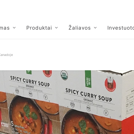
umas
Produktai
Žaliavos
Investuot
 Kanadoje