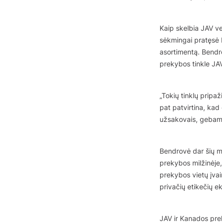
Kaip skelbia JAV ve
sėkmingai pratęsė 
asortimentą. Bendr
prekybos tinkle JA
„Tokių tinklų pripa
pat patvirtina, kad
užsakovais, gebame 
Bendrovė dar šių me
prekybos milžinėje,
prekybos vietų įva
privačių etikečių e
JAV ir Kanados pre