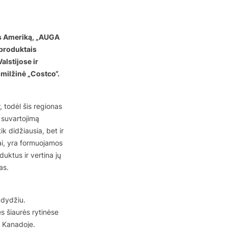
ės Ameriką, „AUGA
 produktais
lstijose ir
milžinė „Costco“.
 todėl šis regionas
 suvartojimą
k didžiausia, bet ir
jai, yra formuojamos
uktus ir vertina jų
as.
 dydžiu.
s šiaurės rytinėse
e Kanadoje.