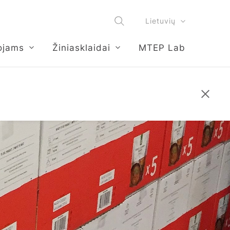
Lietuvių
ojams
Žiniasklaidai
MTEP Lab