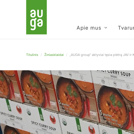
Apie mus
Tvar
Titulinis
/
Žiniasklaidai
/
„AUGA group“ aktyviai tęsia plėtrą JAV ir