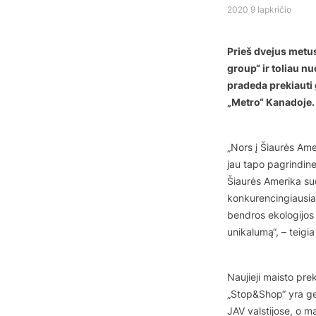
2020 9 lapkričio
Prieš dvejus metus
group“ ir toliau n
pradeda prekiauti 
„Metro“ Kanadoje. 
„Nors į Šiaurės Ame
jau tapo pagrindine
Šiaurės Amerika sud
konkurencingiausia 
bendros ekologijos 
unikalumą“, – teigi
Naujieji maisto pre
„Stop&Shop“ yra ger
JAV valstijose, o m