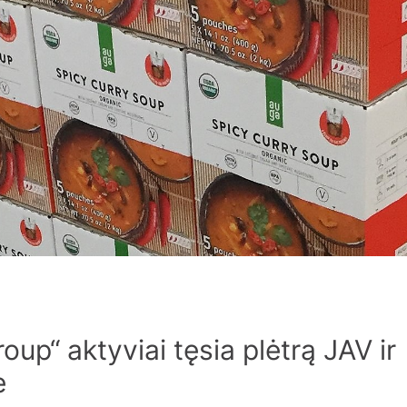
up“ aktyviai tęsia plėtrą JAV ir
e