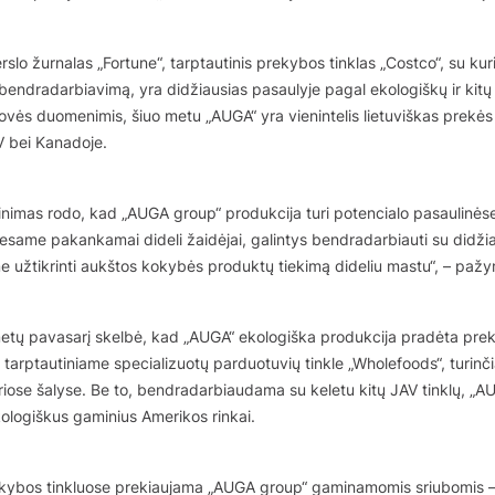
rslo žurnalas „Fortune“, tarptautinis prekybos tinklas „Costco“, su k
bendradarbiavimą, yra didžiausias pasaulyje pagal ekologiškų ir kit
ovės duomenimis, šiuo metu „AUGA“ yra vienintelis lietuviškas prekė
V bei Kanadoje.
žinimas rodo, kad „AUGA group“ produkcija turi potencialo pasaulinėse
 esame pakankamai dideli žaidėjai, galintys bendradarbiauti su didžia
užtikrinti aukštos kokybės produktų tiekimą dideliu mastu“, – pažym
tų pavasarį skelbė, kad „AUGA“ ekologiška produkcija pradėta prekia
 tarptautiniame specializuotų parduotuvių tinkle „Wholefoods“, turin
iriose šalyse. Be to, bendradarbiaudama su keletu kitų JAV tinklų, „
kologiškus gaminius Amerikos rinkai.
kybos tinkluose prekiaujama „AUGA group“ gaminamomis sriubomis –