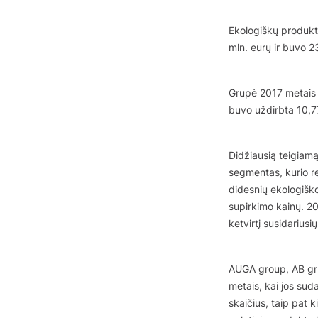
Ekologiškų produk
mln. eurų ir buvo 2
Grupė 2017 metais 
buvo uždirbta 10,7
Didžiausią teigiamą
segmentas, kurio re
didesnių ekologiško
supirkimo kainų. 2
ketvirtį susidarius
AUGA group, AB gru
metais, kai jos sud
skaičius, taip pat k