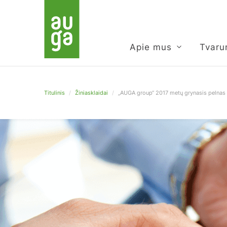
Apie mus
Tvar
Titulinis
/
Žiniasklaidai
/
„AUGA group“ 2017 metų grynasis pelnas 