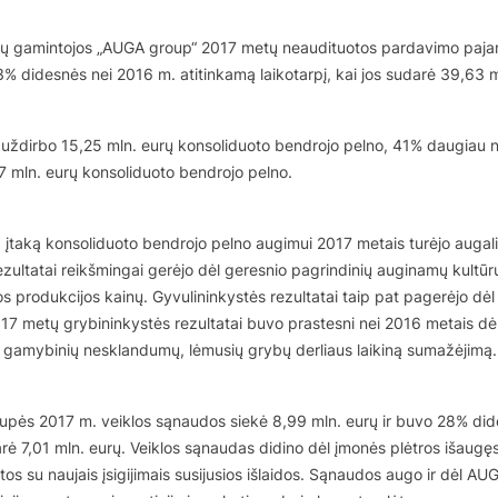
tų gamintojos „AUGA group“ 2017 metų neaudituotos pardavimo paja
3% didesnės nei 2016 m. atitinkamą laikotarpį, kai jos sudarė 39,63 m
uždirbo 15,25 mln. eurų konsoliduoto bendrojo pelno, 41% daugiau n
7 mln. eurų konsoliduoto bendrojo pelno.
 įtaką konsoliduoto bendrojo pelno augimui 2017 metais turėjo augal
zultatai reikšmingai gerėjo dėl geresnio pagrindinių auginamų kultūrų
s produkcijos kainų. Gyvulininkystės rezultatai taip pat pagerėjo dė
017 metų grybininkystės rezultatai buvo prastesni nei 2016 metais dė
ių gamybinių nesklandumų, lėmusių grybų derliaus laikiną sumažėjimą.
pės 2017 m. veiklos sąnaudos siekė 8,99 mln. eurų ir buvo 28% did
arė 7,01 mln. eurų. Veiklos sąnaudas didino dėl įmonės plėtros išaugę
itos su naujais įsigijimais susijusios išlaidos. Sąnaudos augo ir dėl AU