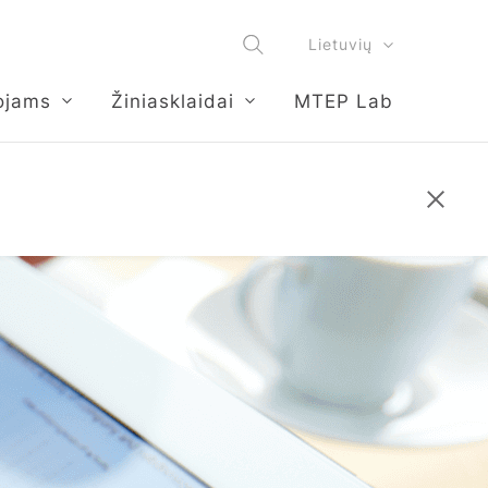
Lietuvių
ojams
Žiniasklaidai
MTEP Lab