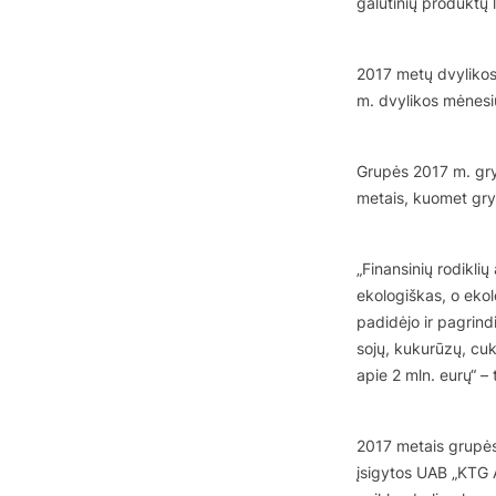
galutinių produktų l
2017 metų dvylikos
m. dvylikos mėnesi
Grupės 2017 m. gry
metais, kuomet gry
„Finansinių rodikli
ekologiškas, o ekol
padidėjo ir pagrind
sojų, kukurūzų, cukr
apie 2 mln. eurų“ –
2017 metais grupės
įsigytos UAB „KTG A