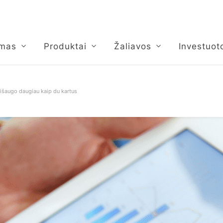
umas
Produktai
Žaliavos
Investuot
išaugo daugiau kaip du kartus