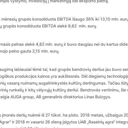
inijos vystymo, investicijų į marketingą bei eksporto plėtrą.
 mėnesių grupės konsoliduota EBITDA išaugo 36% iki 13,10 mln. eurų
ų grupės konsoliduota EBITDA siekė 9,62 mln. eurų.
nasis pelnas siekė 4,82 mln. eurų ir buvo daugiau nei du kartus dide
nojo pelno gauta 2,15 mln. eurų.
ų augimą labiausiai lėmė tai, kad grupės bendrovių derlius jau buvo ser
ogiškos produkcijos kainos yra aukštesnės. Dėl diegiamų technologijų
inių vasarą nuimamų augalininkystės kultūrų derlingumas. Tačiau liūt
inių runkelių ir kitų vėlyvųjų kultūrų derliui. Bendrovės vertinimu, šie
 teigia AUGA group, AB generalinis direktorius Linas Bulzgys.
 įmonės derlių nuėmė iš 27 tūkst. ha ploto. 2018 metais, užbaigus 2
grar“ ir 2018 m vasario 26 dieną įsigytos UAB „Raseinių agra“ integra