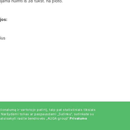
ojama nuimti iš 38 tūkst. ha ploto.
jos:
ius
ionalumą ir vartotojo patirtį, taip pat statistiniais tikslais
. Naršydami toliau ar paspausdami „Sutinku“, sutinkate su
ų atsisakyti rasite bendrovės „AUGA group“
Privatumo