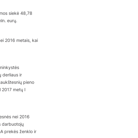
mos siekė 48,78
ln. eurų.
ei 2016 metais, kai
ininkystės
 derliaus ir
l aukštesnių pieno
l 2017 metų I
esnės nei 2016
s darbuotojų
GA prekės ženklo ir