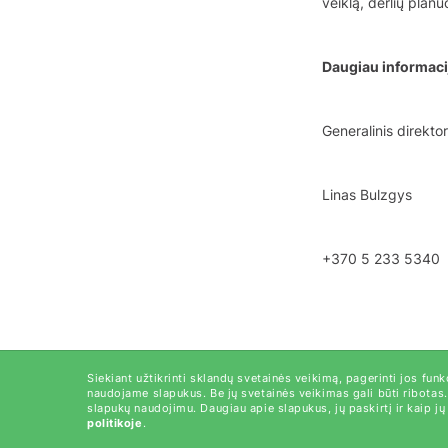
veiklą, derlių planu
Daugiau informaci
Generalinis direktor
Linas Bulzgys
+370 5 233 5340
Siekiant užtikrinti sklandų svetainės veikimą, pagerinti jos funkc
naudojame slapukus. Be jų svetainės veikimas gali būti ribotas
slapukų naudojimu. Daugiau apie slapukus, jų paskirtį ir kaip j
politikoje
.