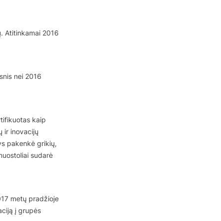
. Atitinkamai 2016
snis nei 2016
tifikuotas kaip
 ir inovacijų
ys pakenkė grikių,
 nuostoliai sudarė
017 metų pradžioje
ciją į grupės