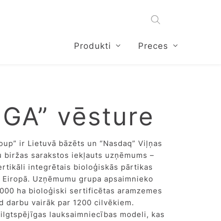
Produkti
Preces
GA” vēsture
up” ir Lietuvā bāzēts un “Nasdaq” Viļņas
u biržas sarakstos iekļauts uzņēmums –
ertikāli integrētais bioloģiskās pārtikas
Eiropā. Uzņēmumu grupa apsaimnieko
00 ha bioloģiski sertificētas aramzemes
d darbu vairāk par 1200 cilvēkiem.
ilgtspējīgas lauksaimniecības modeli, kas