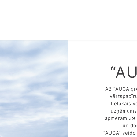
“AU
AB “AUGA gro
vērtspapīr
lielākais v
uzņēmums 
apmēram 39 0
un do
“AUGA” veido 