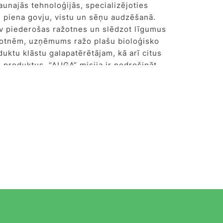
jaunajās tehnoloģijās, specializējoties
, piena govju, vistu un sēņu audzēšanā.
v piederošas ražotnes un slēdzot līgumus
žotnēm, uzņēmums ražo plašu bioloģisko
duktu klāstu galapatērētājam, kā arī citus
 produktus. “AUGA” misija ir nodrošināt
u pārtiku, nekaitējot dabai. Uzņēmums
rējas uz agrotehnoloģiju izstrādi un
anu ilgtspējīgai pārtikas ražošanai.
tā daļa pasaules siltumnīcefektu izraisošo
iju rodas lauksaimnieciskās darbības
 tomēr līdz šim nav reālu tehnoloģisko
 emisiju samazināšanai. “AUGA” cenšas to
mantojot savas izstrādātās tehnoloģijas,
a siltumnīcefektu izraisošo gāzu emisiju
problēmas lauksaimniecībā, kuras rada
ēslošana, lopu gremošanas procesi un
osilās degvielas izmantošana.
 darba rezultāts ir hibrīdais biometāna