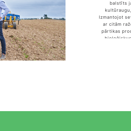
balstīts 
kultūraugu
Izmantojot se
ar citām ra
pārtikas pro
bioloģiskus
bioloģisk
koncent
izmantoš
Gandrīz cetur
gāzu emis
rezultātā,
risinājumu šo
mainīt. Iz
“AUGA” risin
galvenās 
augsnes m
f
Pirmais šī